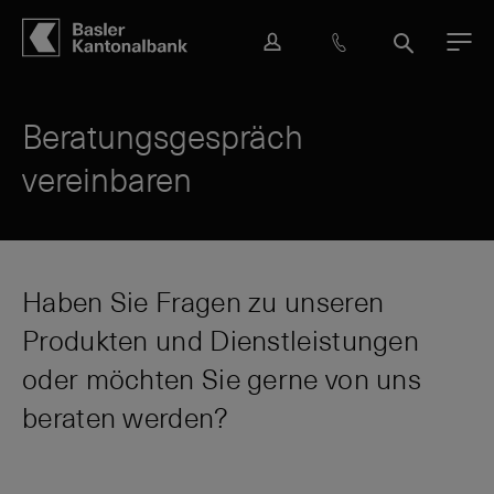
Hauptbereich
Inhalt
navigation
Suche
L
H
S
M
o
i
u
e
g
l
c
n
i
f
h
ü
Beratungsgespräch
n
e
e
vereinbaren
&
K
o
n
t
a
Haben Sie Fragen zu unseren
k
Produkten und Dienstleistungen
t
oder möchten Sie gerne von uns
beraten werden?