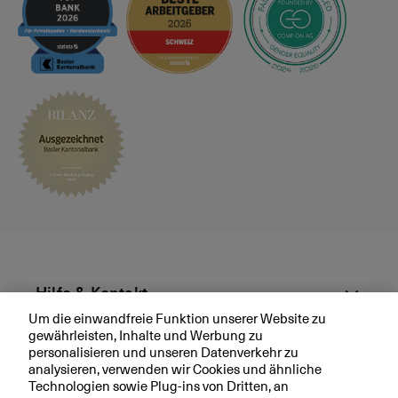
s
p
r
ä
c
h
v
e
r
e
i
n
b
a
r
Hilfe & Kontakt
e
Um die einwandfreie Funktion unserer Website zu
n
gewährleisten, Inhalte und Werbung zu
Aktuell
personalisieren und unseren Datenverkehr zu
analysieren, verwenden wir Cookies und ähnliche
Technologien sowie Plug-ins von Dritten, an
Ihre BKB