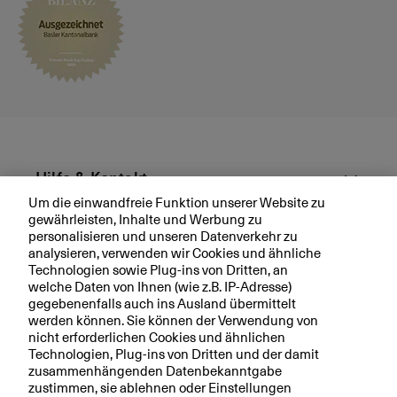
k
o
m
m
e
n
(
C
H
Hilfe & Kontakt
F
Um die einwandfreie Funktion unserer Website zu
)
gewährleisten, Inhalte und Werbung zu
Aktuell
personalisieren und unseren Datenverkehr zu
analysieren, verwenden wir Cookies und ähnliche
Technologien sowie Plug-ins von Dritten, an
Ihre BKB
welche Daten von Ihnen (wie z.B. IP-Adresse)
gegebenenfalls auch ins Ausland übermittelt
werden können. Sie können der Verwendung von
nicht erforderlichen Cookies und ähnlichen
Technologien, Plug-ins von Dritten und der damit
Rechtliche Hinweise
zusammenhängenden Datenbekanntgabe
zustimmen, sie ablehnen oder Einstellungen
Datenschutzerklärung