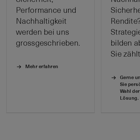
Performance und
Sicherhe
Nachhaltigkeit
Rendite
werden bei uns
Strategi
grossgeschrieben.
bilden a
Sie zählt
Mehr erfahren
Gerne un
Sie pers
Wahl de
Lösung.