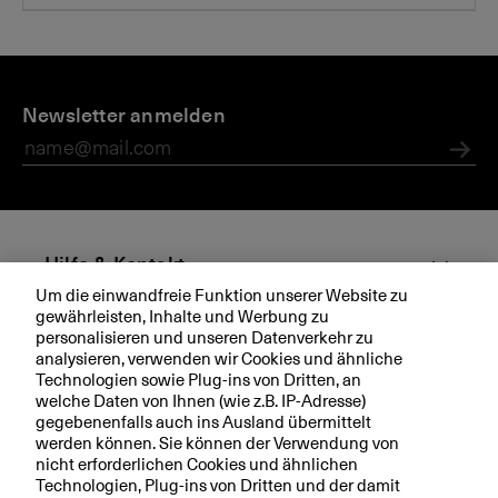
D
I
i
Newsletter anmelden
n
e
v
B
e
Abs
K
s
B
t
o
r
Hilfe & Kontakt
e
Um die einwandfreie Funktion unserer Website zu
n
gewährleisten, Inhalte und Werbung zu
Aktuell
personalisieren und unseren Datenverkehr zu
analysieren, verwenden wir Cookies und ähnliche
Technologien sowie Plug-ins von Dritten, an
Ihre BKB
welche Daten von Ihnen (wie z.B. IP-Adresse)
gegebenenfalls auch ins Ausland übermittelt
werden können. Sie können der Verwendung von
nicht erforderlichen Cookies und ähnlichen
Technologien, Plug-ins von Dritten und der damit
Rechtliche Hinweise