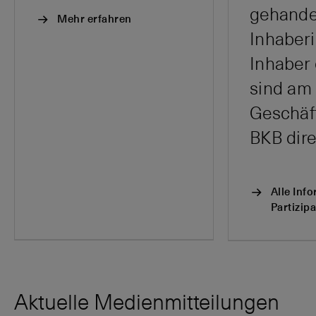
gehandel
Mehr erfahren
Inhaber
Inhaber
sind am
Geschäft
BKB direk
Alle Inf
Partizip
Aktuelle Medienmitteilungen