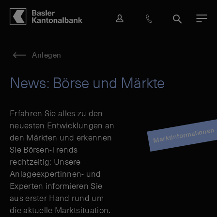
Hauptbereich
Inhalt
navigation
Suche
L
H
S
M
o
i
u
e
g
l
c
n
i
f
h
ü
Anlegen
n
e
e
&
News: Börse und Märkte
K
o
n
Erfahren Sie alles zu den
t
neuesten Entwicklungen an
a
Marktinformationen
den Märkten und erkennen
k
Sie Börsen-Trends
t
rechtzeitig: Unsere
Anlageexpertinnen- und
Experten informieren Sie
aus erster Hand rund um
die aktuelle Marktsituation.