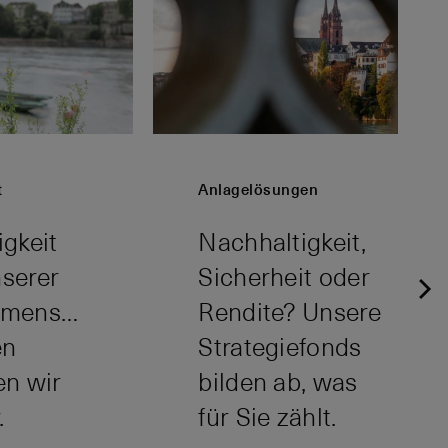
t
Anlagelösungen
gkeit
Nachhaltigkeit,
nserer
Sicherheit oder
mensstrategie.
Rendite? Unsere
en
Strategiefonds
en wir
bilden ab, was
.
für Sie zählt.