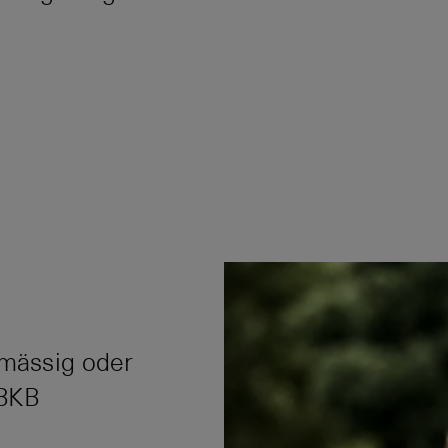
lmässig oder
 BKB