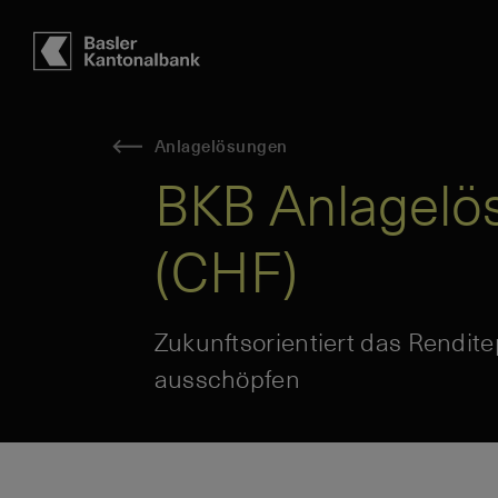
Hauptbereich
Inhalt
navigation
Suche
Anlagelösungen
BKB Anlagelös
(CHF)
Zukunftsorientiert das Rendit
ausschöpfen