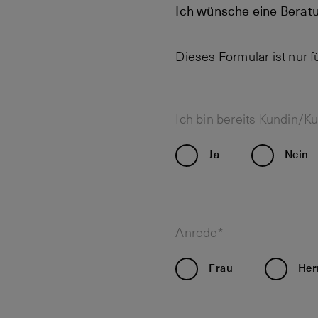
Ich wünsche eine Berat
Dieses Formular ist nur 
Ich bin bereits Kundin/K
Ja
Nein
Anrede*
Frau
Her