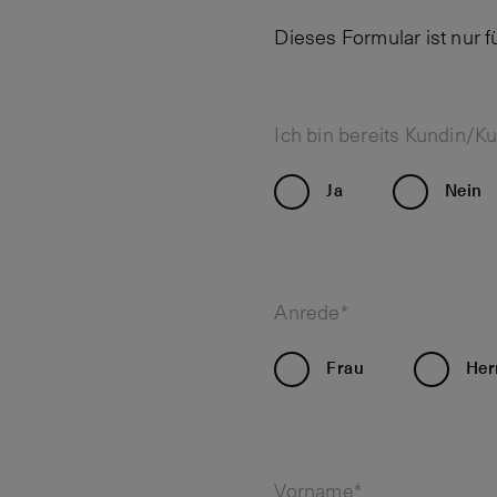
Dieses Formular ist nur 
Ich bin bereits Kundin/K
Ja
Nein
Anrede*
Frau
Her
Vorname*