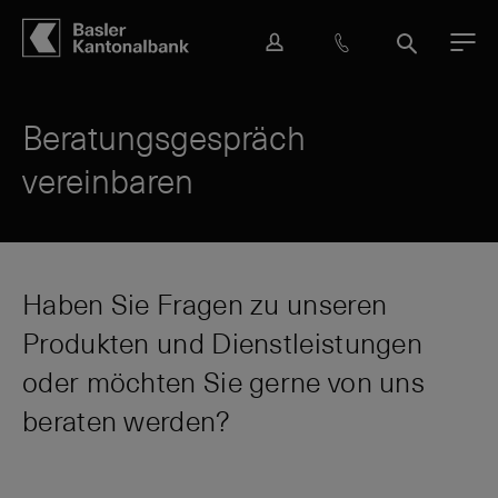
Hauptbereich
Inhalt
navigation
Suche
L
H
S
M
o
i
u
e
g
l
c
n
i
f
h
ü
Beratungsgespräch
n
e
e
vereinbaren
&
K
o
n
t
a
Haben Sie Fragen zu unseren
k
Produkten und Dienstleistungen
t
oder möchten Sie gerne von uns
beraten werden?