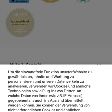
ä
c
h
v
e
r
e
i
n
b
a
r
Hilfe & Kontakt
e
Um die einwandfreie Funktion unserer Website zu
n
gewährleisten, Inhalte und Werbung zu
Aktuell
personalisieren und unseren Datenverkehr zu
analysieren, verwenden wir Cookies und ähnliche
Technologien sowie Plug-ins von Dritten, an
Ihre BKB
welche Daten von Ihnen (wie z.B. IP-Adresse)
gegebenenfalls auch ins Ausland übermittelt
werden können. Sie können der Verwendung von
nicht erforderlichen Cookies und ähnlichen