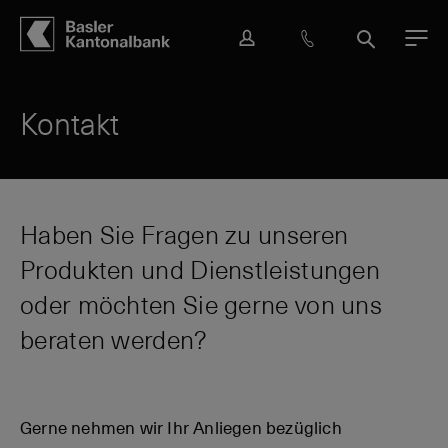
Hauptbereich
Inhalt
navigation
Suche
L
H
S
M
o
i
u
e
g
l
c
n
i
f
h
ü
Kontakt
n
e
e
&
K
o
n
Haben Sie Fragen zu unseren
t
Produkten und Dienstleistungen
a
k
oder möchten Sie gerne von uns
t
beraten werden?
Gerne nehmen wir Ihr Anliegen bezüglich