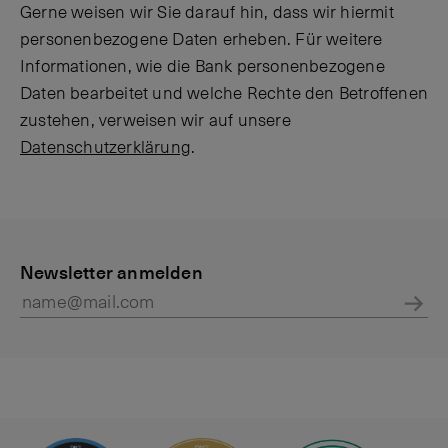
Gerne weisen wir Sie darauf hin, dass wir hiermit
personenbezogene Daten erheben. Für weitere
Informationen, wie die Bank personenbezogene
Daten bearbeitet und welche Rechte den Betroffenen
zustehen, verweisen wir auf unsere
Datenschutzerklärung
.
P
K
r
Newsletter anmelden
o
i
n
v
t
Abs
a
a
t
k
e
t