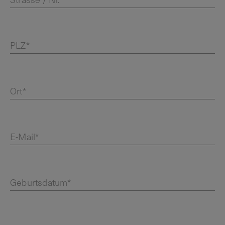
Strasse / Nr.*
PLZ*
Ort*
E-Mail*
Geburtsdatum*