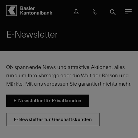
Hauptbereich
Inhalt
navigation
Suche
L
H
S
M
o
i
u
e
g
l
c
n
E-Newsletter
i
f
h
ü
n
e
e
&
K
o
Ob spannende News und attraktive Aktionen, alles
n
rund um Ihre Vorsorge oder die Welt der Börsen und
t
a
Märkte: Mit uns verpassen Sie garantiert nichts mehr.
k
t
E-Newsletter für Privatkunden
E-Newsletter für Geschäftskunden