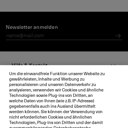
D
N
E
i
Newsletter anmelden
e
-
e
w
N
B
s
e
Abs
K
w
B
s
l
e
Hilfe & Kontakt
tt
Um die einwandfreie Funktion unserer Website zu
e
gewährleisten, Inhalte und Werbung zu
Aktuell
r
personalisieren und unseren Datenverkehr zu
a
analysieren, verwenden wir Cookies und ähnliche
Technologien sowie Plug-ins von Dritten, an
b
Ihre BKB
welche Daten von Ihnen (wie z.B. IP-Adresse)
o
gegebenenfalls auch ins Ausland übermittelt
n
werden können. Sie können der Verwendung von
n
nicht erforderlichen Cookies und ähnlichen
i
Technologien, Plug-ins von Dritten und der damit
Rechtliche Hinweise
e
zusammenhängenden Datenbekanntgabe