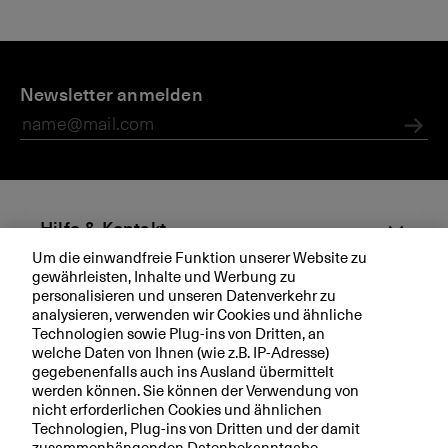
D
N
E
i
Newsletter anmelden
e
-
e
w
N
B
s
e
Abs
K
w
B
s
l
e
Hilfe & Kontakt
tt
Um die einwandfreie Funktion unserer Website zu
e
gewährleisten, Inhalte und Werbung zu
Aktuell
r
personalisieren und unseren Datenverkehr zu
a
analysieren, verwenden wir Cookies und ähnliche
Technologien sowie Plug-ins von Dritten, an
b
Ihre BKB
welche Daten von Ihnen (wie z.B. IP-Adresse)
o
gegebenenfalls auch ins Ausland übermittelt
n
werden können. Sie können der Verwendung von
n
nicht erforderlichen Cookies und ähnlichen
i
Technologien, Plug-ins von Dritten und der damit
Rechtliche Hinweise
e
zusammenhängenden Datenbekanntgabe