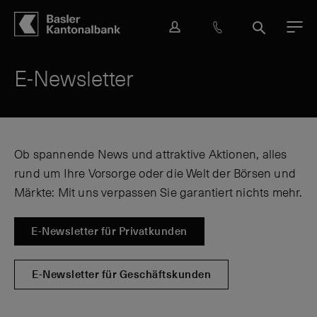
Hauptbereich
Inhalt
navigation
Suche
L
H
S
M
o
i
u
e
g
l
c
n
E-Newsletter
i
f
h
ü
n
e
e
&
K
o
Ob spannende News und attraktive Aktionen, alles
n
rund um Ihre Vorsorge oder die Welt der Börsen und
t
a
Märkte: Mit uns verpassen Sie garantiert nichts mehr.
k
t
E-Newsletter für Privatkunden
E-Newsletter für Geschäftskunden