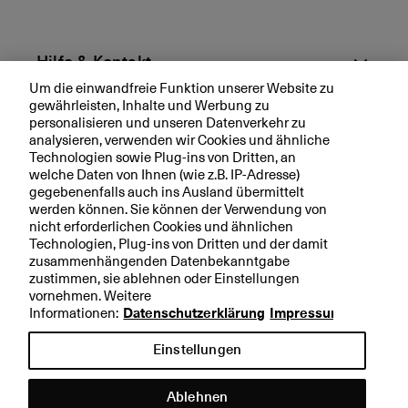
e
n
r
Hilfe & Kontakt
a
Um die einwandfreie Funktion unserer Website zu
ll
gewährleisten, Inhalte und Werbung zu
Aktuell
y
personalisieren und unseren Datenverkehr zu
d
analysieren, verwenden wir Cookies und ähnliche
o
Technologien sowie Plug-ins von Dritten, an
Ihre BKB
welche Daten von Ihnen (wie z.B. IP-Adresse)
c
gegebenenfalls auch ins Ausland übermittelt
h
werden können. Sie können der Verwendung von
nicht erforderlichen Cookies und ähnlichen
Technologien, Plug-ins von Dritten und der damit
Rechtliche Hinweise
zusammenhängenden Datenbekanntgabe
zustimmen, sie ablehnen oder Einstellungen
Datenschutzerklärung
vornehmen. Weitere
Impressum
Informationen:
Datenschutzerklärung
Impressum
Einstellungen
Ablehnen