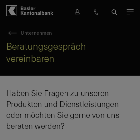
Hauptbereich
Inhalt
navigation
Suche
L
H
S
M
o
i
u
e
g
l
c
n
Unternehmen
i
f
h
ü
n
e
e
Beratungsgespräch
&
vereinbaren
K
o
n
t
a
k
Haben Sie Fragen zu unseren
t
Produkten und Dienstleistungen
oder möchten Sie gerne von uns
beraten werden?