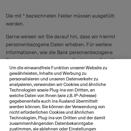
Die mit * bezeichneten Felder müssen ausgefüllt
werden.
Gerne weisen wir Sie darauf hin, dass wir hiermit
personenbezogene Daten erheben. Für weitere
Informationen, wie die Bank personenbezogene
Daten bearbeitet und welche Rechte den Betroffenen
Um die einwandfreie Funktion unserer Website zu
zustehen, verweisen wir auf unsere
gewährleisten, Inhalte und Werbung zu
Datenschutzerklärung
.
personalisieren und unseren Datenverkehr zu
analysieren, verwenden wir Cookies und ähnliche
Technologien sowie Plug-ins von Dritten, an
welche Daten von Ihnen (wie z.B. IP-Adresse)
gegebenenfalls auch ins Ausland übermittelt
werden können. Sie können der Verwendung von
nicht erforderlichen Cookies und ähnlichen
Technologien, Plug-ins von Dritten und der damit
zusammenhängenden Datenbekanntgabe
Bitte geben Sie die Zeichen über dem Feld hier ein.
zustimmen, sie ablehnen oder Einstellungen