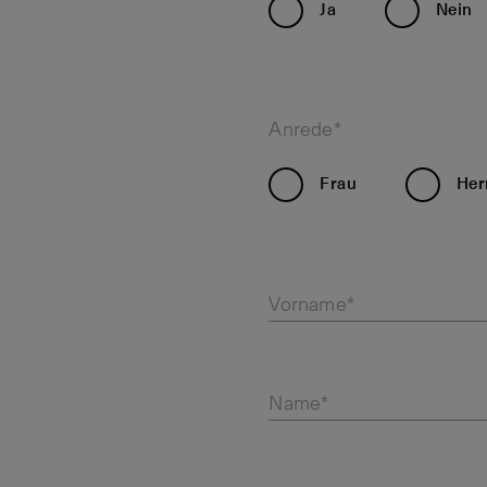
Ja
Nein
Anrede*
Frau
Her
Vorname*
Name*