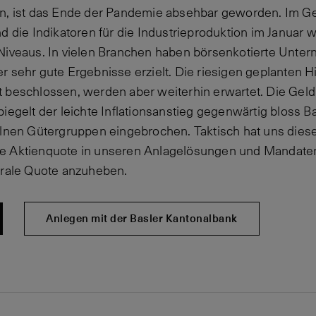
en, ist das Ende der Pandemie absehbar geworden. Im 
d die Indikatoren für die Industrieproduktion im Januar 
Niveaus. In vielen Branchen haben börsenkotierte Unte
r sehr gute Ergebnisse erzielt. Die riesigen geplanten 
 beschlossen, werden aber weiterhin erwartet. Die Geldpo
iegelt der leichte Inflationsanstieg gegenwärtig bloss B
elnen Gütergruppen eingebrochen. Taktisch hat uns dies
e Aktienquote in unseren Anlagelösungen und Mandaten 
trale Quote anzuheben.
Anlegen mit der Basler Kantonalbank