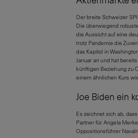
Aktienmärkte e
Der breite Schweizer SPI
Die überwiegend robust
die Aussicht auf eine de
trotz Pandemie die Zuve
das Kapitol in Washington
Januar an und hat bereit
künftigen Beziehung zu C
einem ähnlichen Kurs wi
Joe Biden ein k
Es zeichnet sich ab, das
Partner für Angela Merke
Oppositionsführer Navalny