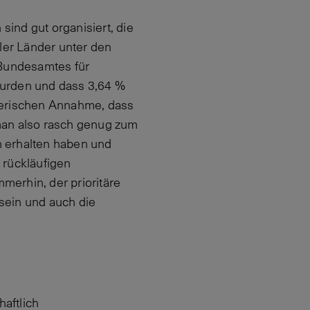
ind gut organisiert, die
eler Länder unter den
 Bundesamtes für
wurden und dass 3,64 %
nerischen Annahme, dass
man also rasch genug zum
n erhalten haben und
 rückläufigen
mmerhin, der prioritäre
sein und auch die
aftlich