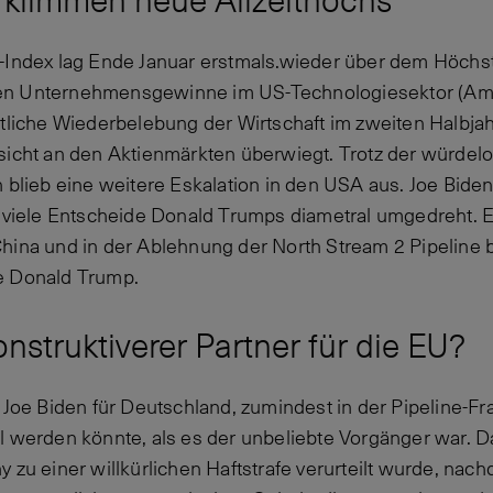
rklimmen neue Allzeithochs
-Index lag Ende Januar erstmals.wieder über dem Höchs
en Unternehmensgewinne im US-Technologiesektor (Ama
utliche Wiederbelebung der Wirtschaft im zweiten Halbjah
rsicht an den Aktienmärkten überwiegt. Trotz der würde
 blieb eine weitere Eskalation in den USA aus. Joe Biden
s viele Entscheide Donald Trumps diametral umgedreht. Ei
hina und in der Ablehnung der North Stream 2 Pipeline bl
e Donald Trump.
onstruktiverer Partner für die EU?
s Joe Biden für Deutschland, zumindest in der Pipeline-
l werden könnte, als es der unbeliebte Vorgänger war. D
 zu einer willkürlichen Haftstrafe verurteilt wurde, nac