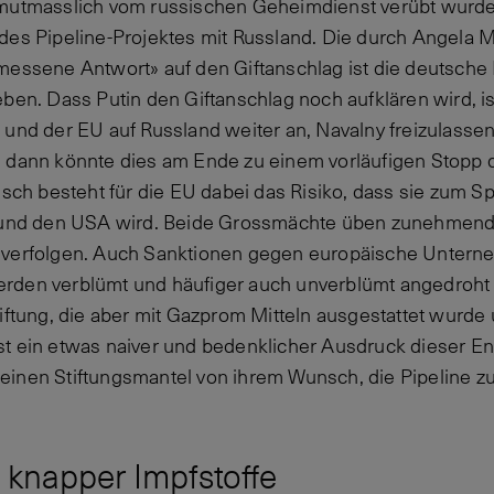
mutmasslich vom russischen Geheimdienst verübt wurde, 
des Pipeline-Projektes mit Russland. Die durch Angela Me
messene Antwort» auf den Giftanschlag ist die deutsche
ben. Dass Putin den Giftanschlag noch aufklären wird, is
 und der EU auf Russland weiter an, Navalny freizulassen
, dann könnte dies am Ende zu einem vorläufigen Stopp 
isch besteht für die EU dabei das Risiko, dass sie zum Sp
a und den USA wird. Beide Grossmächte üben zunehmend 
 verfolgen. Auch Sanktionen gegen europäische Unterne
den verblümt und häufiger auch unverblümt angedroht u
tiftung, die aber mit Gazprom Mitteln ausgestattet wurde
, ist ein etwas naiver und bedenklicher Ausdruck dieser 
inen Stiftungsmantel von ihrem Wunsch, die Pipeline z
z knapper Impfstoffe