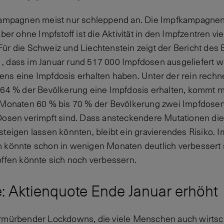
kampagnen meist nur schleppend an. Die Impfkampagnen s
ber ohne Impfstoff ist die Aktivität in den Impfzentren vi
ür die Schweiz und Liechtenstein zeigt der Bericht des
, dass im Januar rund 517 000 Impfdosen ausgeliefert 
ens eine Impfdosis erhalten haben. Unter der rein rech
3,64 % der Bevölkerung eine Impfdosis erhalten, kommt 
9 Monaten 60 % bis 70 % der Bevölkerung zwei Impfdose
Dosen verimpft sind. Dass ansteckendere Mutationen die
teigen lassen könnten, bleibt ein gravierendes Risiko. I
n könnte schon in wenigen Monaten deutlich verbessert 
offen könnte sich noch verbessern.
e: Aktienquote Ende Januar erhöht
ermürbender Lockdowns, die viele Menschen auch wirtsch