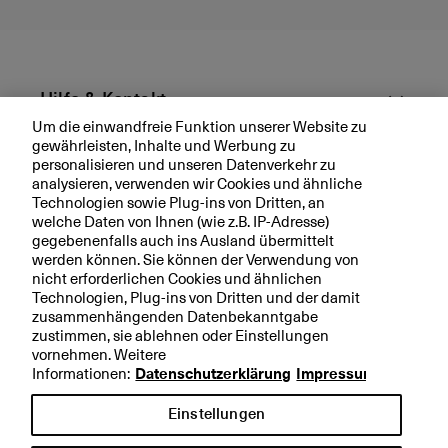
ic
kl
u
n
g
Hilfe & Kontakt
e
Um die einwandfreie Funktion unserer Website zu
n
gewährleisten, Inhalte und Werbung zu
Aktuell
u
personalisieren und unseren Datenverkehr zu
n
analysieren, verwenden wir Cookies und ähnliche
d
Technologien sowie Plug-ins von Dritten, an
Ihre BKB
welche Daten von Ihnen (wie z.B. IP-Adresse)
W
gegebenenfalls auch ins Ausland übermittelt
a
werden können. Sie können der Verwendung von
c
nicht erforderlichen Cookies und ähnlichen
h
Technologien, Plug-ins von Dritten und der damit
Rechtliche Hinweise
s
zusammenhängenden Datenbekanntgabe
t
zustimmen, sie ablehnen oder Einstellungen
Datenschutzerklärung
vornehmen. Weitere
u
Impressum
Informationen:
Datenschutzerklärung
Impressum
m
s
Einstellungen
p
e