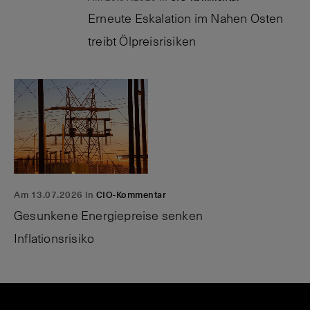
Erneute Eskalation im Nahen Osten
treibt Ölpreisrisiken
Am 13.07.2026 in
CIO-Kommentar
Gesunkene Energiepreise senken
Inflationsrisiko
P
A
N
C