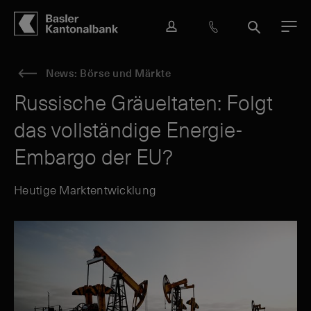
Hauptbereich
Inhalt
navigation
Suche
L
H
S
M
o
i
u
e
g
l
c
n
News: Börse und Märkte
i
f
h
ü
n
e
e
Russische Gräueltaten: Folgt
&
das vollständige Energie-
K
o
Embargo der EU?
n
t
a
Heutige Marktentwicklung
k
t