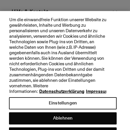
d
a
Hilfe & Kontakt
s
Um die einwandfreie Funktion unserer Website zu
v
gewährleisten, Inhalte und Werbung zu
Aktuell
o
personalisieren und unseren Datenverkehr zu
ll
analysieren, verwenden wir Cookies und ähnliche
s
Technologien sowie Plug-ins von Dritten, an
Ihre BKB
welche Daten von Ihnen (wie z.B. IP-Adresse)
t
gegebenenfalls auch ins Ausland übermittelt
ä
werden können. Sie können der Verwendung von
n
nicht erforderlichen Cookies und ähnlichen
d
Technologien, Plug-ins von Dritten und der damit
Rechtliche Hinweise
i
zusammenhängenden Datenbekanntgabe
g
zustimmen, sie ablehnen oder Einstellungen
Datenschutzerklärung
vornehmen. Weitere
e
Impressum
Informationen:
Datenschutzerklärung
Impressum
E
n
Einstellungen
e
r
Ablehnen
g
ie
Hilfe &