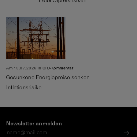
treibt Ölpreisrisiken
Am 13.07.2026 in
CIO-Kommentar
Gesunkene Energiepreise senken
Inflationsrisiko
P
A
N
R
r
Newsletter anmelden
n
e
u
i
l
w
s
v
e
s:
si