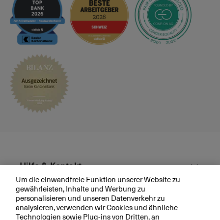
n
e:
d
A
M
u
ä
s
r
w
kt
ir
e
k
u
n
g
e
n
a
u
f
W
Hilfe & Kontakt
ir
Um die einwandfreie Funktion unserer Website zu
ts
gewährleisten, Inhalte und Werbung zu
Aktuell
c
personalisieren und unseren Datenverkehr zu
h
analysieren, verwenden wir Cookies und ähnliche
af
Technologien sowie Plug-ins von Dritten, an