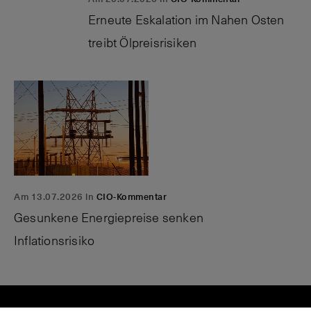
Erneute Eskalation im Nahen Osten
treibt Ölpreisrisiken
Am 13.07.2026 in
CIO-Kommentar
Gesunkene Energiepreise senken
Inflationsrisiko
P
A
N
C