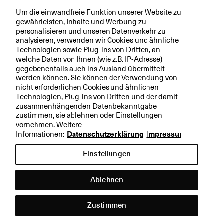
r
Newsletter anmelden
n
e
I
Um die einwandfreie Funktion unserer Website zu
i
l
w
O
gewährleisten, Inhalte und Werbung zu
v
e
s:
-
personalisieren und unseren Datenverkehr zu
Abs
a
g
B
U
analysieren, verwenden wir Cookies und ähnliche
Technologien sowie Plug-ins von Dritten, an
t
e
ö
p
welche Daten von Ihnen (wie z.B. IP-Adresse)
e
n
r
d
gegebenenfalls auch ins Ausland übermittelt
s
at
werden können. Sie können der Verwendung von
e
e:
nicht erforderlichen Cookies und ähnlichen
u
M
Technologien, Plug-ins von Dritten und der damit
n
e
zusammenhängenden Datenbekanntgabe
zustimmen, sie ablehnen oder Einstellungen
d
h
vornehmen. Weitere
M
r
Informationen:
Datenschutzerklärung
Impressum
ä
N
r
o
Einstellungen
kt
r
e
m
Ablehnen
al
it
Hilfe &
ät
Kontakt
Zustimmen
u