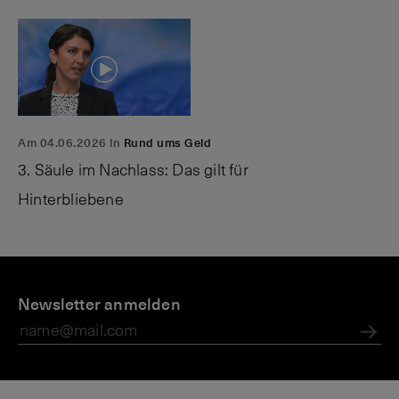
Am 04.06.2026 in
Rund ums Geld
3. Säule im Nachlass: Das gilt für
Hinterbliebene
P
M
I
r
Newsletter anmelden
a
s
i
g
t
v
a
G
Abs
a
zi
e
t
n
l