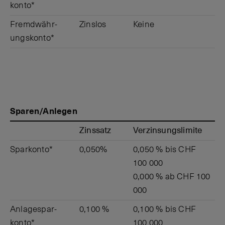
konto*
Fremd­währ­
Zinslos
Keine
ungs­konto*
Sparen/Anlegen
Zinssatz
Verzins­ungs­limite
Spar­konto*
0,050%
0,050 % bis CHF
100 000
0,000 % ab CHF 100
000
Anlage­spar­
0,100 %
0,100 % bis CHF
konto*
100 000