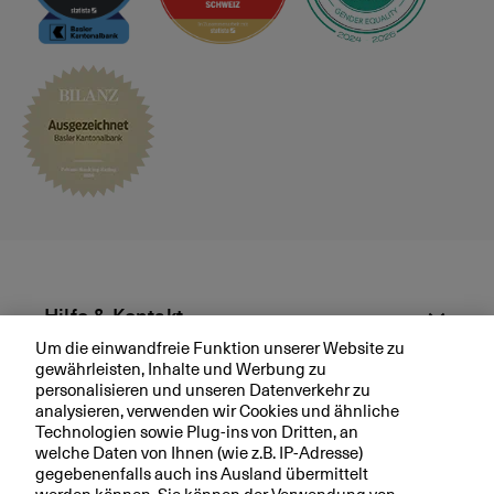
n
s
s
ä
t
z
e
Hilfe & Kontakt
Um die einwandfreie Funktion unserer Website zu
gewährleisten, Inhalte und Werbung zu
Aktuell
personalisieren und unseren Datenverkehr zu
analysieren, verwenden wir Cookies und ähnliche
Technologien sowie Plug-ins von Dritten, an
Ihre BKB
welche Daten von Ihnen (wie z.B. IP-Adresse)
gegebenenfalls auch ins Ausland übermittelt