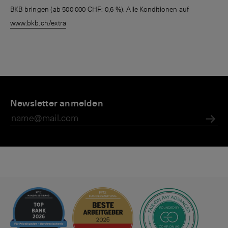
BKB bringen (ab 500 000 CHF: 0,6 %). Alle Konditionen auf
www.bkb.ch/extra
P
K
K
r
Newsletter anmelden
o
o
i
n
n
v
t
d
Abs
a
e
it
t
n
i
e
&
o
K
n
a
e
r
n
t
&
e
Z
n
i