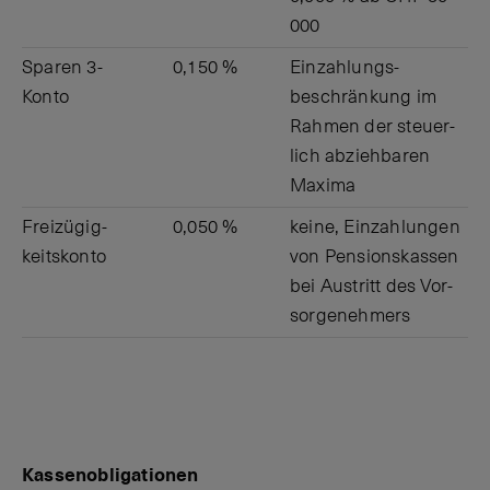
000
Sparen 3-
0,150 %
Ein­zahlungs­
Konto
beschrän­kung im
Rah­men der steuer­
lich ab­zieh­baren
Maxima
Frei­zügig­
0,050 %
keine, Ein­zahl­ungen
keits­konto
von Pen­sions­kassen
bei Aus­tritt des Vor­
sorge­neh­mers
Kassenobligationen