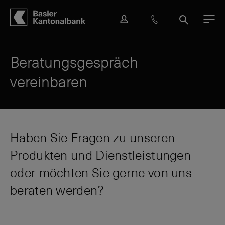
Hauptbereich
Inhalt
navigation
Suche
L
H
S
M
o
i
u
e
g
l
c
n
i
f
h
ü
Beratungsgespräch
n
e
e
vereinbaren
&
K
o
n
t
a
Haben Sie Fragen zu unseren
k
Produkten und Dienstleistungen
t
oder möchten Sie gerne von uns
beraten werden?