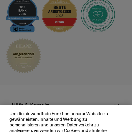
e
s
p
r
ä
c
h
v
e
r
e
i
n
b
a
r
Hilfe & Kontakt
e
Um die einwandfreie Funktion unserer Website zu
n
gewährleisten, Inhalte und Werbung zu
Aktuell
personalisieren und unseren Datenverkehr zu
analysieren, verwenden wir Cookies und ähnliche