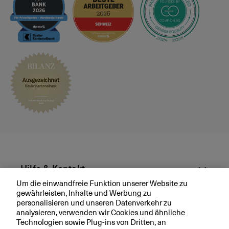
s
p
r
ä
c
h
v
e
r
e
i
n
b
a
r
Hilfe & Kontakt
e
Um die einwandfreie Funktion unserer Website zu
n
gewährleisten, Inhalte und Werbung zu
Aktuell
personalisieren und unseren Datenverkehr zu
analysieren, verwenden wir Cookies und ähnliche
Technologien sowie Plug-ins von Dritten, an
Ihre BKB