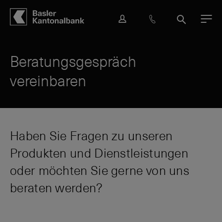
Hauptbereich
Inhalt
navigation
Suche
L
H
S
M
o
i
u
e
g
l
c
n
i
f
h
ü
Beratungsgespräch
n
e
e
vereinbaren
&
K
o
n
t
a
Haben Sie Fragen zu unseren
k
Produkten und Dienstleistungen
t
oder möchten Sie gerne von uns
beraten werden?