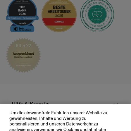
e
s
p
r
ä
c
h
v
e
r
e
i
n
b
a
r
Hilfe & Kontakt
e
Um die einwandfreie Funktion unserer Website zu
n
gewährleisten, Inhalte und Werbung zu
Aktuell
personalisieren und unseren Datenverkehr zu
analysieren, verwenden wir Cookies und ähnliche