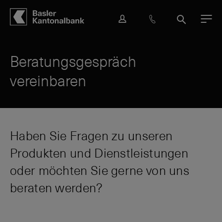
Hauptbereich
Inhalt
navigation
Suche
L
H
S
M
o
i
u
e
g
l
c
n
i
f
h
ü
Beratungsgespräch
n
e
e
vereinbaren
&
K
o
n
t
a
Haben Sie Fragen zu unseren
k
Produkten und Dienstleistungen
t
oder möchten Sie gerne von uns
beraten werden?