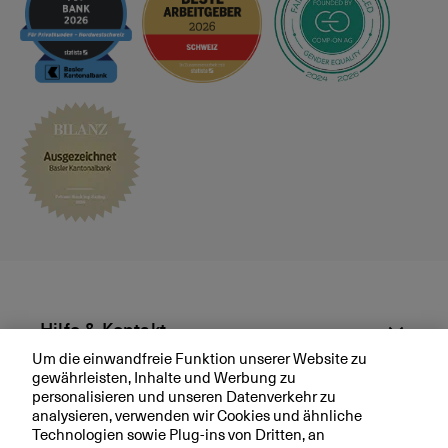
s
p
r
ä
c
h
v
e
r
e
i
n
b
a
r
Hilfe & Kontakt
e
Um die einwandfreie Funktion unserer Website zu
n
gewährleisten, Inhalte und Werbung zu
Aktuell
personalisieren und unseren Datenverkehr zu
analysieren, verwenden wir Cookies und ähnliche
Technologien sowie Plug-ins von Dritten, an
Ihre BKB