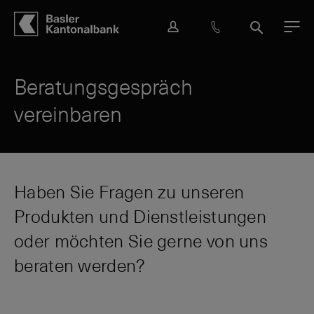
Hauptbereich
Inhalt
navigation
Suche
L
H
S
M
o
i
u
e
g
l
c
n
i
f
h
ü
Beratungsgespräch
n
e
e
vereinbaren
&
K
o
n
t
a
Haben Sie Fragen zu unseren
k
Produkten und Dienstleistungen
t
oder möchten Sie gerne von uns
beraten werden?