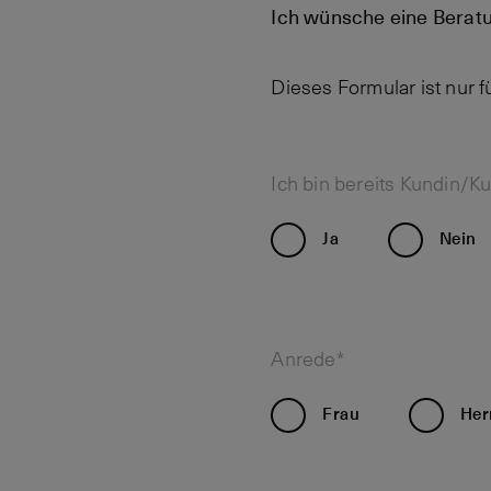
Ich wünsche eine Berat
Dieses Formular ist nur 
Ich bin bereits Kundin/K
Ja
Nein
Anrede*
Frau
Her