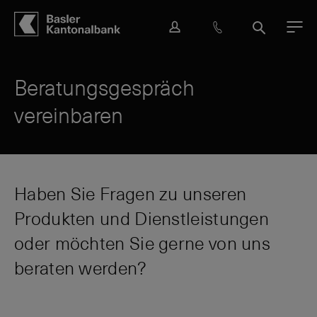
Hauptbereich
Inhalt
navigation
Suche
L
H
S
M
o
i
u
e
g
l
c
n
i
f
h
ü
Beratungsgespräch
n
e
e
vereinbaren
&
K
o
n
t
a
Haben Sie Fragen zu unseren
k
Produkten und Dienstleistungen
t
oder möchten Sie gerne von uns
beraten werden?