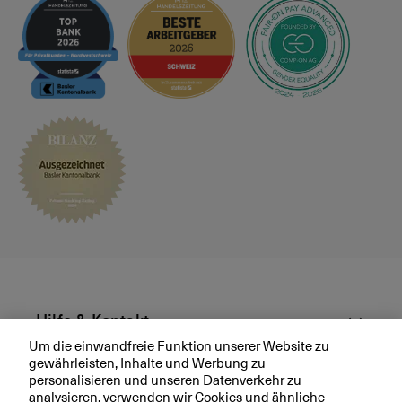
e
s
p
r
ä
c
h
v
e
r
e
i
n
b
a
r
Hilfe & Kontakt
e
Um die einwandfreie Funktion unserer Website zu
n
gewährleisten, Inhalte und Werbung zu
Aktuell
personalisieren und unseren Datenverkehr zu
analysieren, verwenden wir Cookies und ähnliche