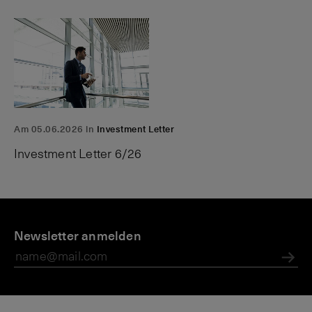
Am 05.06.2026 in
Investment Letter
Investment Letter 6/26
P
A
N
Zi
r
Newsletter anmelden
n
e
n
i
l
w
s
v
e
s:
e
Abs
a
g
B
n,
t
e
ö
W
e
n
r
ä