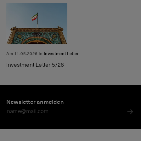
Am 11.05.2026 in
Investment Letter
Investment Letter 5/26
P
A
N
Z
r
Newsletter anmelden
n
e
i
i
l
w
n
v
e
s:
s
Abs
a
g
B
e
t
e
ö
n
e
n
r
,