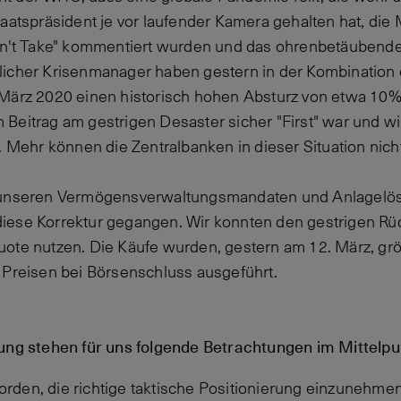
taatspräsident je vor laufender Kamera gehalten hat, d
esn't Take" kommentiert wurden und das ohrenbetäubend
aftlicher Krisenmanager haben gestern in der Kombination
März 2020 einen historisch hohen Absturz von etwa 10% 
Beitrag am gestrigen Desaster sicher "First" war und 
n. Mehr können die Zentralbanken in dieser Situation nic
 unseren Vermögensverwaltungsmandaten und Anlagelös
iese Korrektur gegangen. Wir konnten den gestrigen Rüc
ote nutzen. Die Käufe wurden, gestern am 12. März, grö
 Preisen bei Börsenschluss ausgeführt.
lung stehen für uns folgende Betrachtungen im Mittelpu
orden, die richtige taktische Positionierung einzunehmen