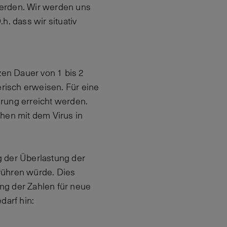
werden. Wir werden uns
h. dass wir situativ
zen Dauer von 1 bis 2
risch erweisen. Für eine
rung erreicht werden.
hen mit dem Virus in
g der Überlastung der
 führen würde. Dies
lung der Zahlen für neue
darf hin: