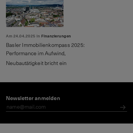
Am 24.04.2025 in
Finanzierungen
Basler Immobilienkompass 2025:
Performance im Aufwind,
Neubautätigkeit bricht ein
U
M
V
n
Newsletter anmelden
a
o
t
g
n
e
a
R
Abs
r
zi
ol
n
n
e-
e
M