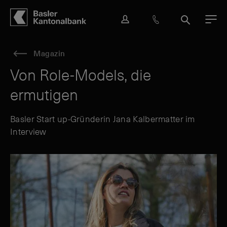
Hauptbereich
Inhalt
navigation
Suche
L
H
S
M
o
i
u
e
g
l
c
n
Magazin
i
f
h
ü
n
e
e
Von Role-Models, die
&
ermutigen
K
o
n
Basler Start up-Gründerin Jana Kalbermatter im
t
Interview
a
k
t