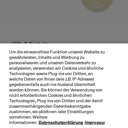
s
s
2
0
2
5
:
Hilfe & Kontakt
P
e
Um die einwandfreie Funktion unserer Website zu
gewährleisten, Inhalte und Werbung zu
rf
Aktuell
personalisieren und unseren Datenverkehr zu
o
analysieren, verwenden wir Cookies und ähnliche
r
Technologien sowie Plug-ins von Dritten, an
Ihre BKB
m
welche Daten von Ihnen (wie z.B. IP-Adresse)
a
gegebenenfalls auch ins Ausland übermittelt
n
werden können. Sie können der Verwendung von
c
nicht erforderlichen Cookies und ähnlichen
Technologien, Plug-ins von Dritten und der damit
e
Rechtliche Hinweise
zusammenhängenden Datenbekanntgabe
i
zustimmen, sie ablehnen oder Einstellungen
Datenschutzerklärung
m
vornehmen. Weitere
A
Impressum
Informationen:
Datenschutzerklärung
Impressum
u