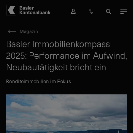
Hauptbereich
Inhalt
navigation
Suche
L
H
S
M
o
i
u
e
g
l
c
n
Magazin
i
f
h
ü
n
e
e
Basler Immobilienkompass
&
2025: Performance im Aufwind,
K
o
Neubautätigkeit bricht ein
n
t
a
Renditeimmobilien im Fokus
k
t