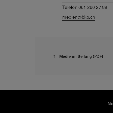
Telefon 061 266 27 89
medien@bkb.ch
Medienmitteilung (PDF)
D
M
M
D
i
e
e
ie
Ne
e
di
di
B