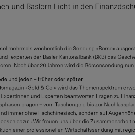
nnen und Baslern Licht in den Finanzdsch
asel mehrmals wöchentlich die Sendung «Börse» ausgestr
und -experten der Basler Kantonalbank (BKB) das Gesch
ren. Nach über 20 Jahren wird die Börsensendung nun 
ede und jeden – früher oder später
tsmagazin «Geld & Co.» wird das Themenspektrum erweit
Expertinnen und Experten beantworten Fragen zu Finan
sphasen prägen – vom Taschengeld bis zur Nachlasspla
m und immer ohne Fachchinesisch, sondern auf Augenhöhe
oesch dazu: «Wir freuen uns über die Zusammenarbeit m
ktion einer professionellen Wirtschaftssendung mit regi