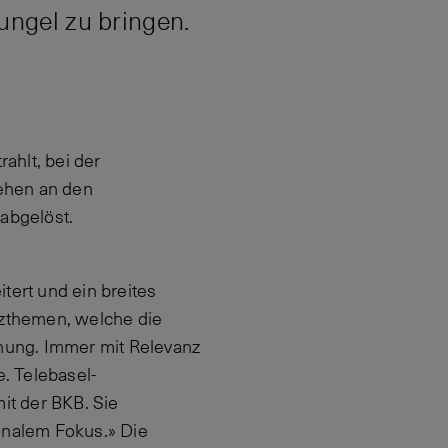
ungel zu bringen.
ahlt, bei der
ehen an den
abgelöst.
ert und ein breites
zthemen, welche die
nung. Immer mit Relevanz
. Telebasel-
it der BKB. Sie
onalem Fokus.» Die