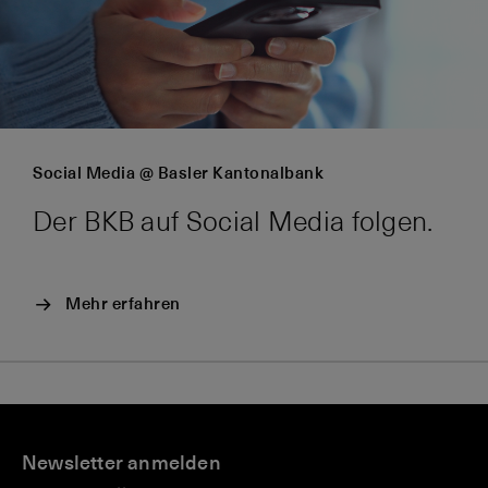
Social Media @ Basler Kantonalbank
Der BKB auf Social Media folgen.
Mehr erfahren
U
K
K
V
H
n
Newsletter anmelden
o
o
e
e
t
n
n
r
r