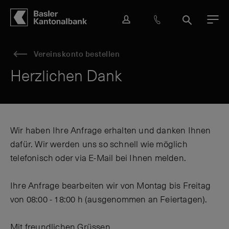
Hauptbereich
Inhalt
navigation
Suche
L
H
S
M
o
i
u
e
g
l
c
n
Vereinskonto bestellen
i
f
h
ü
n
e
e
Herzlichen Dank
&
K
o
n
t
Wir haben Ihre Anfrage erhalten und danken Ihnen
a
dafür. Wir werden uns so schnell wie möglich
k
telefonisch oder via E-Mail bei Ihnen melden.
t
Ihre Anfrage bearbeiten wir von Montag bis Freitag
von 08:00 - 18:00 h (ausgenommen an Feiertagen).
Mit freundlichen Grüssen