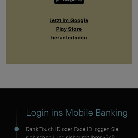
Google
Play
Jetzt im Google
Store
Play Store
herunterladen
herunterladen
Login ins Mobile Banking
Dank Touch ID oder Face ID loggen Sie
sich schnell und sicher mit Ihrer «BKB