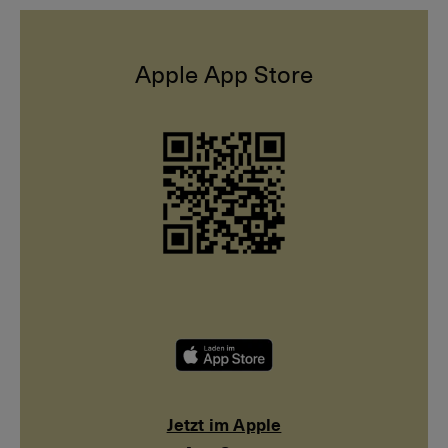
Apple App Store
Jetzt
im
Apple
App
Jetzt im Apple
Store