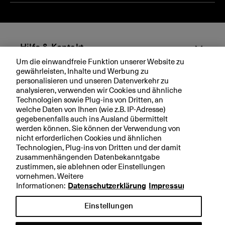
it
le
Abs
a
B
l
a
B
n
a
ki
Hilfe & Kontakt
n
n
Um die einwandfreie Funktion unserer Website zu
k
g
gewährleisten, Inhalte und Werbung zu
Aktuell
i
personalisieren und unseren Datenverkehr zu
n
analysieren, verwenden wir Cookies und ähnliche
Technologien sowie Plug-ins von Dritten, an
g
Ihre BKB
welche Daten von Ihnen (wie z.B. IP-Adresse)
gegebenenfalls auch ins Ausland übermittelt
werden können. Sie können der Verwendung von
nicht erforderlichen Cookies und ähnlichen
Technologien, Plug-ins von Dritten und der damit
Rechtliche Hinweise
zusammenhängenden Datenbekanntgabe
zustimmen, sie ablehnen oder Einstellungen
Datenschutzerklärung
vornehmen. Weitere
Impressum
Informationen:
Datenschutzerklärung
Impressum
Einstellungen