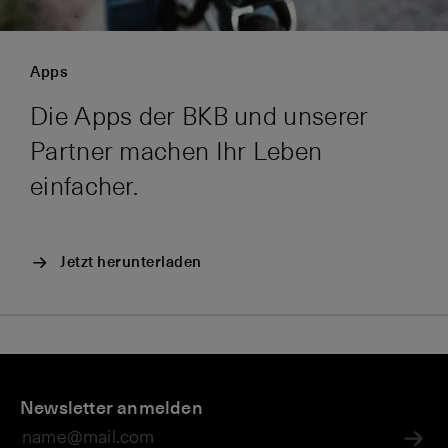
Apps
Die Apps der BKB und unserer
Partner machen Ihr Leben
einfacher.
Jetzt herunterladen
D
M
i
Newsletter anmelden
o
g
bi