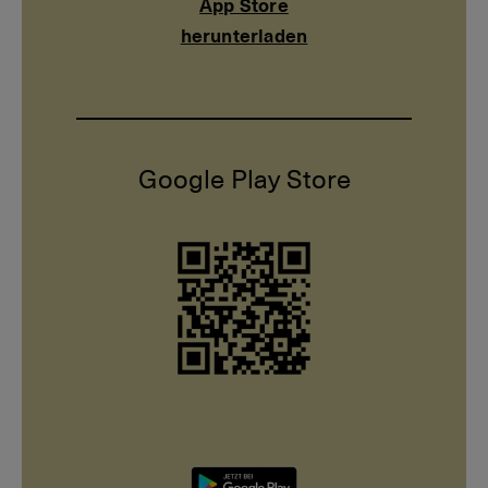
App Store
herunterladen
herunterladen
Google Play Store
Jetzt
im