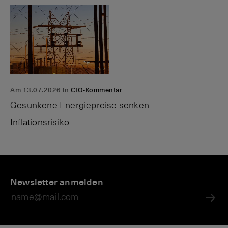
Am 13.07.2026 in
CIO-Kommentar
Gesunkene Energiepreise senken
Inflationsrisiko
P
A
N
E
r
Newsletter anmelden
n
e
Z
i
l
w
B
v
e
s:
:
Abs
a
g
B
E
t
e
ö
r