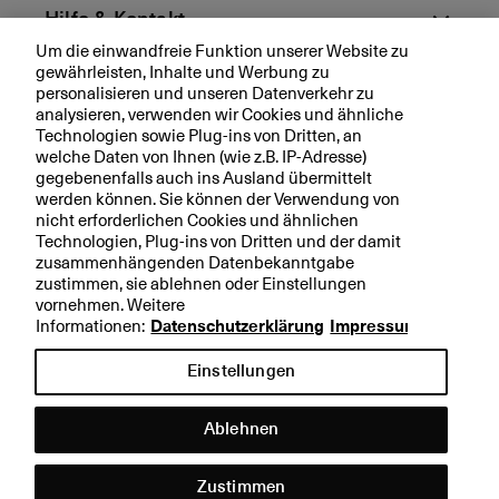
e
Hilfe & Kontakt
n
Um die einwandfreie Funktion unserer Website zu
d
gewährleisten, Inhalte und Werbung zu
Aktuell
e
personalisieren und unseren Datenverkehr zu
r
analysieren, verwenden wir Cookies und ähnliche
Z
Technologien sowie Plug-ins von Dritten, an
Ihre BKB
welche Daten von Ihnen (wie z.B. IP-Adresse)
i
gegebenenfalls auch ins Ausland übermittelt
n
werden können. Sie können der Verwendung von
s
nicht erforderlichen Cookies und ähnlichen
w
Technologien, Plug-ins von Dritten und der damit
Rechtliche Hinweise
e
zusammenhängenden Datenbekanntgabe
n
zustimmen, sie ablehnen oder Einstellungen
Datenschutzerklärung
vornehmen. Weitere
d
Impressum
Informationen:
Datenschutzerklärung
Impressum
e
a
Einstellungen
u
f
Ablehnen
d
e
Hilfe &
n
Kontakt
Zustimmen