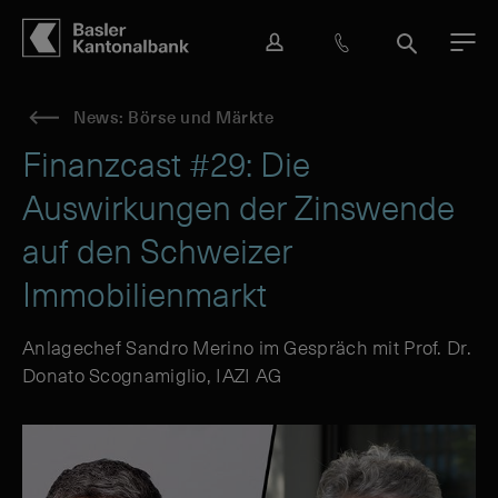
Hauptbereich
Inhalt
navigation
Suche
L
H
S
M
o
i
u
e
g
l
c
n
News: Börse und Märkte
i
f
h
ü
n
e
e
Finanzcast #29: Die
&
Auswirkungen der Zinswende
K
o
auf den Schweizer
n
t
Immobilienmarkt
a
k
t
Anlagechef Sandro Merino im Gespräch mit Prof. Dr.
Donato Scognamiglio, IAZI AG