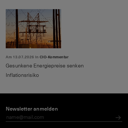
Am 13.07.2026 in
CIO-Kommentar
Gesunkene Energiepreise senken
Inflationsrisiko
P
A
N
F
r
Newsletter anmelden
n
e
i
i
l
w
n
v
e
s:
a
Abs
a
g
B
n