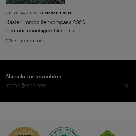
Am 28.04.2026 in
Finanzierungen
Basler Immobilienkompass 2026:
Immobilienanlagen bleiben auf
Wachstumskurs
U
M
F
n
Newsletter anmelden
a
a
t
g
m
e
a
ili
Abs
r
zi
e
n
n
n
e
i
h
n
m
t
e
e
n
r