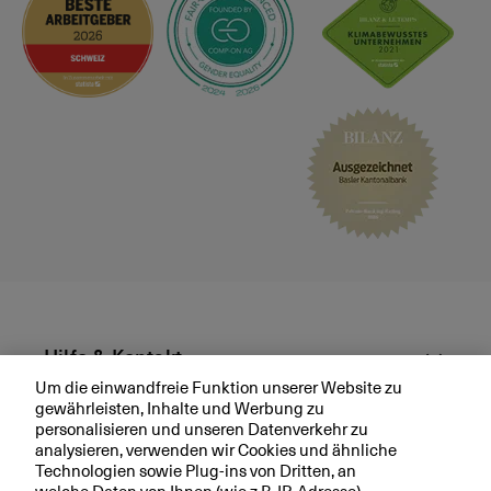
n
e
N
a
c
h
f
o
l
g
e
i
m
U
Hilfe & Kontakt
n
t
Um die einwandfreie Funktion unserer Website zu
gewährleisten, Inhalte und Werbung zu
e
Aktuell
personalisieren und unseren Datenverkehr zu
r
analysieren, verwenden wir Cookies und ähnliche
n
Technologien sowie Plug-ins von Dritten, an
Ihre BKB
e