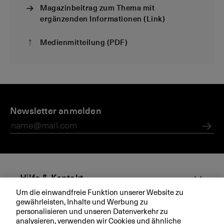
Magazinbeitrag zum Thema mit
ergänzenden Informationen (Link)
Medienmitteilung (PDF)
D
M
M
J
i
Newsletter anmelden
e
e
e
e
di
di
d
B
e
e
e
Abs
K
n
n
s
B
m
z
it
w
te
ei
Hilfe & Kontakt
il
te
Um die einwandfreie Funktion unserer Website zu
u
K
gewährleisten, Inhalte und Werbung zu
Aktuell
n
M
personalisieren und unseren Datenverkehr zu
g
U
analysieren, verwenden wir Cookies und ähnliche