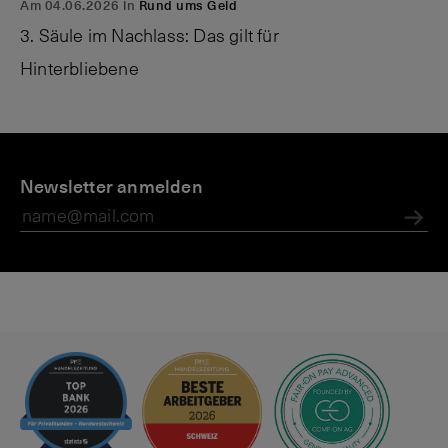
Am 04.06.2026 in
Rund ums Geld
3. Säule im Nachlass: Das gilt für
Hinterbliebene
P
M
F
r
Newsletter anmelden
a
a
i
g
m
v
a
ili
Abs
a
zi
e
t
n
n
e
i
n
t
e
r
n
e