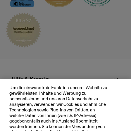
N
a
c
h
f
o
l
g
e
i
m
U
n
Hilfe & Kontakt
t
Um die einwandfreie Funktion unserer Website zu
e
gewährleisten, Inhalte und Werbung zu
Aktuell
r
personalisieren und unseren Datenverkehr zu
n
analysieren, verwenden wir Cookies und ähnliche
e
Technologien sowie Plug-ins von Dritten, an
Ihre BKB
welche Daten von Ihnen (wie z.B. IP-Adresse)
h
gegebenenfalls auch ins Ausland übermittelt
m
werden können. Sie können der Verwendung von
e