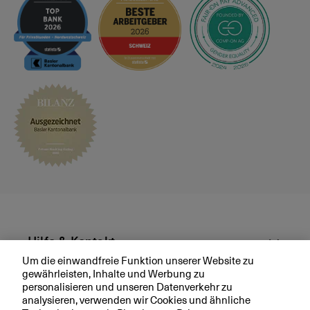
r
w
i
e
?
Hilfe & Kontakt
Um die einwandfreie Funktion unserer Website zu
gewährleisten, Inhalte und Werbung zu
Aktuell
personalisieren und unseren Datenverkehr zu
analysieren, verwenden wir Cookies und ähnliche