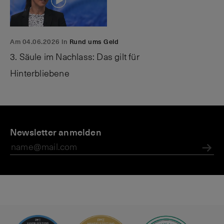
Am 04.06.2026 in
Rund ums Geld
3. Säule im Nachlass: Das gilt für
Hinterbliebene
P
M
S
r
Newsletter anmelden
a
p
i
g
a
v
a
r
Abs
a
zi
e
t
n
n
e
–
a
b
e