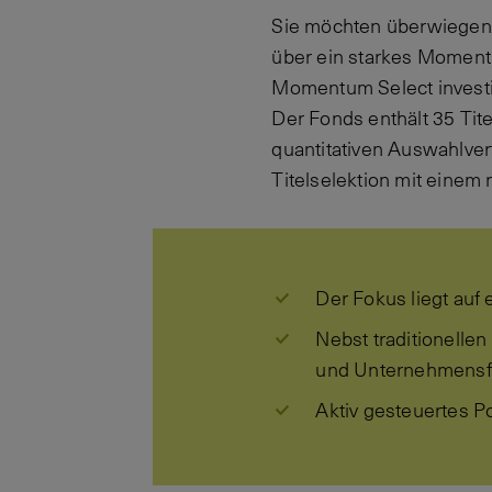
Sie möchten überwiegend
über ein starkes Moment
Momentum Select investier
Der Fonds enthält 35 Tit
quantitativen Auswahlver
Titelselektion mit einem
Der Fokus liegt auf
Nebst traditionelle
und Unternehmensfü
Aktiv gesteuertes P