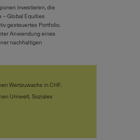
onen investieren, die
– Global Equities
iv gesteuertes Portfolio.
 unter Anwendung eines
iner nachhaltigen
hohen Wertzuwachs in CHF.
chen Umwelt, Soziales