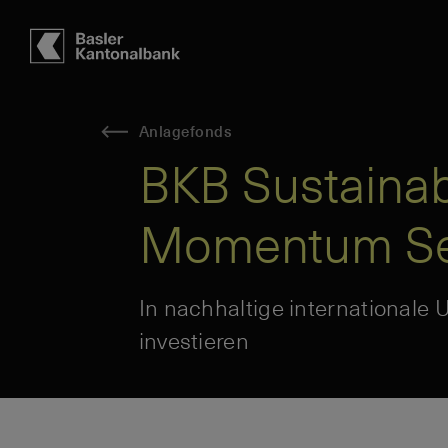
Hauptbereich
Inhalt
navigation
Suche
Anlagefonds
BKB Sustainab
Momentum Se
In nachhaltige international
investieren