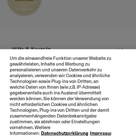
3
d
0
c
o
l
o
u
r
k
Hilfe & Kontakt
e
Um die einwandfreie Funktion unserer Website zu
y
gewährleisten, Inhalte und Werbung zu
Aktuell
personalisieren und unseren Datenverkehr zu
analysieren, verwenden wir Cookies und ähnliche
Technologien sowie Plug-ins von Dritten, an
Ihre BKB
welche Daten von Ihnen (wie z.B. IP-Adresse)
gegebenenfalls auch ins Ausland übermittelt
werden können. Sie können der Verwendung von
nicht erforderlichen Cookies und ähnlichen
Technologien, Plug-ins von Dritten und der damit
Rechtliche Hinweise
zusammenhängenden Datenbekanntgabe
zustimmen, sie ablehnen oder Einstellungen
Datenschutzerklärung
vornehmen. Weitere
Impressum
Informationen:
Datenschutzerklärung
Impressum