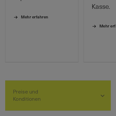
Kasse.
Mehr erfahren
Mehr er
Preise und
Konditionen