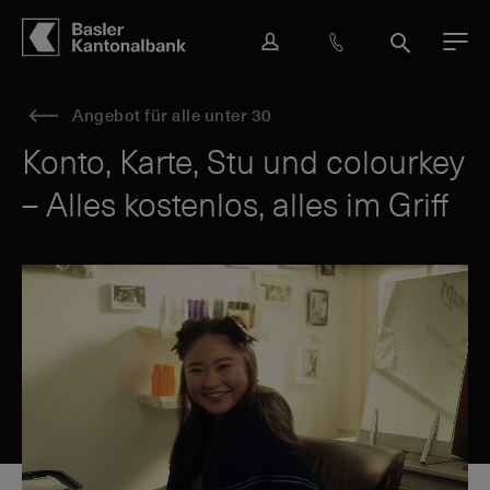
Hauptbereich
Inhalt
navigation
Suche
L
H
S
M
o
i
u
e
g
l
c
n
Angebot für alle unter 30
i
f
h
ü
n
e
e
Konto, Karte, Stu und colourkey
&
– Alles kostenlos, alles im Griff
K
o
n
t
a
k
t