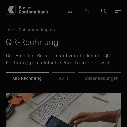
Hauptbereich
Inhalt
navigation
Suche
L
H
S
M
o
i
u
e
g
l
c
n
Zahlungseingang
i
f
h
ü
n
e
e
QR-Rechnung
&
K
Das Erstellen, Bezahlen und Verarbeiten der QR-
o
Rechnung geht einfach, schnell und zuverlässig.
n
t
a
QR-Rechnung
eBill
Bezahllösungen
k
t