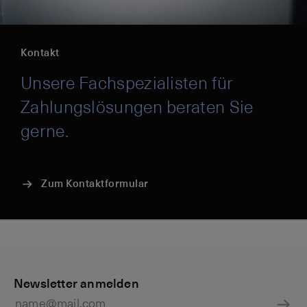
Kontakt
Unsere Fachspezialisten für
Zahlungslösungen beraten Sie
gerne.
Zum Kontaktformular
U
Z
Z
Z
Q
n
Newsletter anmelden
a
a
a
R
t
h
h
h
-