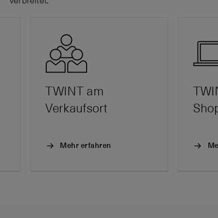
verbreitet.
TWINT am
TWIN
Verkaufsort
Sho
Mehr erfahren
Me