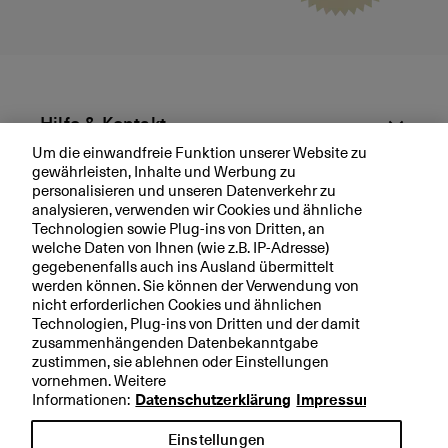
–
R
e
n
d
Hilfe & Kontakt
it
el
Um die einwandfreie Funktion unserer Website zu
gewährleisten, Inhalte und Werbung zu
ie
Aktuell
personalisieren und unseren Datenverkehr zu
g
analysieren, verwenden wir Cookies und ähnliche
e
Technologien sowie Plug-ins von Dritten, an
Ihre BKB
n
welche Daten von Ihnen (wie z.B. IP-Adresse)
s
gegebenenfalls auch ins Ausland übermittelt
c
werden können. Sie können der Verwendung von
h
nicht erforderlichen Cookies und ähnlichen
Technologien, Plug-ins von Dritten und der damit
a
Rechtliche Hinweise
zusammenhängenden Datenbekanntgabe
ft
zustimmen, sie ablehnen oder Einstellungen
Datenschutzerklärung
e
vornehmen. Weitere
n
Impressum
Informationen:
Datenschutzerklärung
Impressum
i
m
Einstellungen