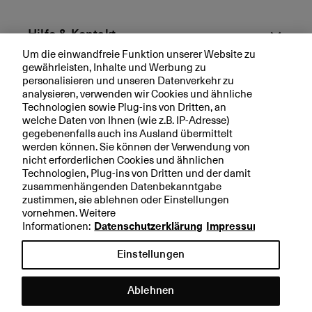
B
m
o
it
b
te
a
Hilfe & Kontakt
il
l
Um die einwandfreie Funktion unserer Website zu
u
R
gewährleisten, Inhalte und Werbung zu
Aktuell
n
a
personalisieren und unseren Datenverkehr zu
g
ti
analysieren, verwenden wir Cookies und ähnliche
Technologien sowie Plug-ins von Dritten, an
e
n
Ihre BKB
welche Daten von Ihnen (wie z.B. IP-Adresse)
n
g
gegebenenfalls auch ins Ausland übermittelt
s
werden können. Sie können der Verwendung von
b
nicht erforderlichen Cookies und ähnlichen
e
Technologien, Plug-ins von Dritten und der damit
Rechtliche Hinweise
s
zusammenhängenden Datenbekanntgabe
zustimmen, sie ablehnen oder Einstellungen
t
Datenschutzerklärung
vornehmen. Weitere
ä
Impressum
Informationen:
Datenschutzerklärung
Impressum
ti
g
Einstellungen
t
T
Ablehnen
o
p