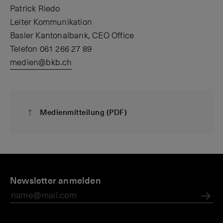
Patrick Riedo
Leiter Kommunikation
Basler Kantonalbank, CEO Office
Telefon 061 266 27 89
medien@bkb.ch
Medienmitteilung (PDF)
D
M
M
S
i
Newsletter anmelden
e
e
&
e
di
di
P
B
e
e
G
Abs
K
n
n
l