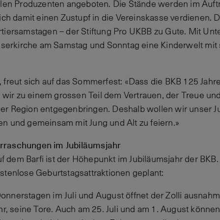
alen Produzenten angeboten. Die Stände werden im Auft
sich damit einen Zustupf in die Vereinskasse verdienen. 
tiersamstagen – der Stiftung Pro UKBB zu Gute. Mit Unte
üsserkirche am Samstag und Sonntag eine Kinderwelt mit
 freut sich auf das Sommerfest: «Dass die BKB 125 Jahr
n wir zu einem grossen Teil dem Vertrauen, der Treue und 
er Region entgegenbringen. Deshalb wollen wir unser J
n und gemeinsam mit Jung und Alt zu feiern.»
rraschungen im Jubiläumsjahr
 dem Barfi ist der Höhepunkt im Jubiläumsjahr der BKB
stenlose Geburtstagsattraktionen geplant:
 Donnerstagen im Juli und August öffnet der Zolli ausnah
, seine Tore. Auch am 25. Juli und am 1. August können 