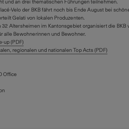
cht und an drei thematischen Führungen teilnehmen.
Glacé-Velo der BKB fährt noch bis Ende August bei schön
rteilt Gelati von lokalen Produzenten.
In 32 Altersheimen im Kantonsgebiet organisiert die BKB 
ür alle Bewohnerinnen und Bewohner.
e-up (PDF)
len, regionalen und nationalen Top Acts (PDF)
O Office
ion