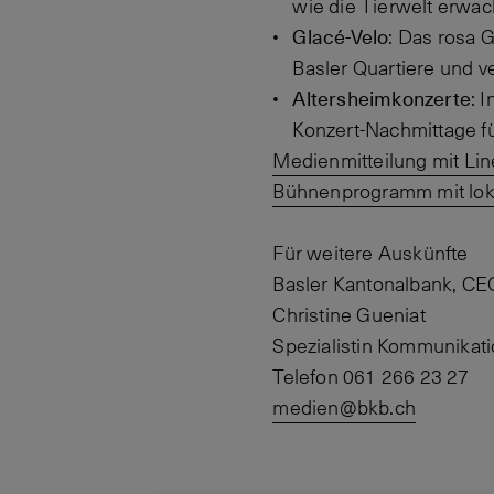
wie die Tierwelt erwa
Glacé-Velo
: Das rosa 
Basler Quartiere und ve
Altersheimkonzerte
: 
Konzert-Nachmittage f
Medienmitteilung mit Lin
Bühnenprogramm mit loka
Für weitere Auskünfte
Basler Kantonalbank, CE
Christine Gueniat
Spezialistin Kommunikat
Telefon 061 266 23 27
medien@bkb.ch