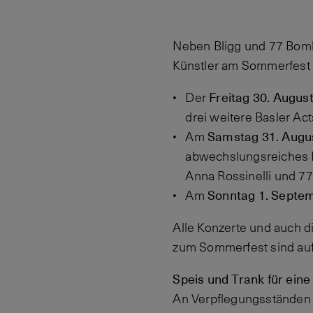
Neben Bligg und 77 Bomba
Künstler am Sommerfest 
Freitag 30. Augus
Der
drei weitere Basler Ac
Samstag 31. Augu
Am
abwechslungsreiches P
Anna Rossinelli und 77
Sonntag 1. Septe
Am
Alle Konzerte und auch d
zum Sommerfest sind auf
Speis und Trank für ein
An Verpflegungsständen 