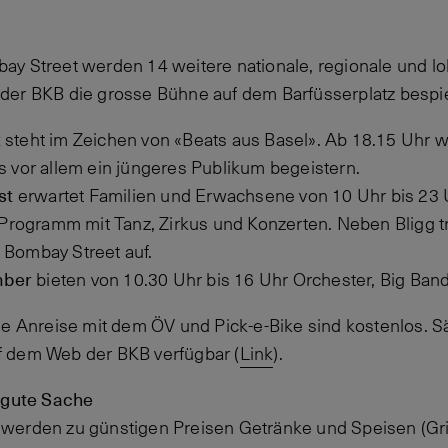
y Street werden 14 weitere nationale, regionale und lo
der BKB die grosse Bühne auf dem Barfüsserplatz bespi
t
steht im Zeichen von «Beats aus Basel». Ab 18.15 Uhr
ts vor allem ein jüngeres Publikum begeistern.
st
erwartet Familien und Erwachsene von 10 Uhr bis 23 
rogramm mit Tanz, Zirkus und Konzerten. Neben Bligg tr
 Bombay Street auf.
mber
bieten von 10.30 Uhr bis 16 Uhr Orchester, Big Ba
ie Anreise mit dem ÖV und Pick-e-Bike sind kostenlos. S
 dem Web der BKB verfügbar (
Link
).
e gute Sache
werden zu günstigen Preisen Getränke und Speisen (Gr