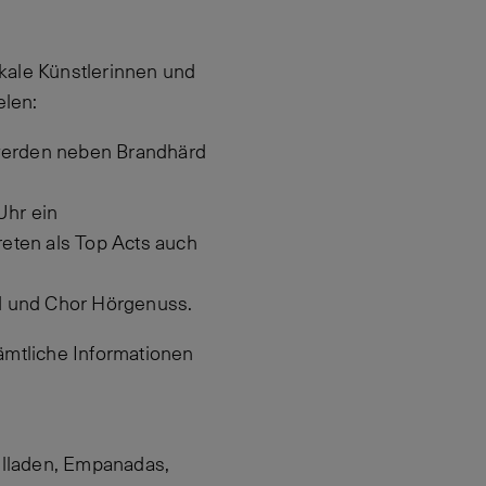
kale Künstlerinnen und
elen:
 werden neben Brandhärd
Uhr ein
eten als Top Acts auch
nd und Chor Hörgenuss.
ämtliche Informationen
illaden, Empanadas,