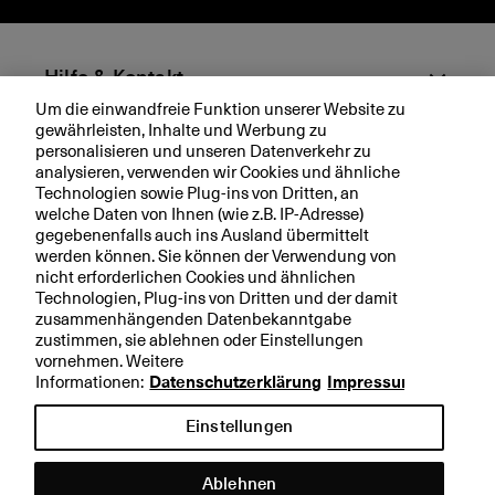
B
m
r
it
K
te
a
Hilfe & Kontakt
il
n
Um die einwandfreie Funktion unserer Website zu
u
t
gewährleisten, Inhalte und Werbung zu
Aktuell
n
o
personalisieren und unseren Datenverkehr zu
g
n
analysieren, verwenden wir Cookies und ähnliche
Technologien sowie Plug-ins von Dritten, an
e
a
Ihre BKB
welche Daten von Ihnen (wie z.B. IP-Adresse)
n
l
gegebenenfalls auch ins Ausland übermittelt
b
werden können. Sie können der Verwendung von
a
nicht erforderlichen Cookies und ähnlichen
n
Technologien, Plug-ins von Dritten und der damit
Rechtliche Hinweise
k
zusammenhängenden Datenbekanntgabe
zustimmen, sie ablehnen oder Einstellungen
i
Datenschutzerklärung
vornehmen. Weitere
s
Impressum
Informationen:
Datenschutzerklärung
Impressum
t
w
Einstellungen
e
it
Ablehnen
e