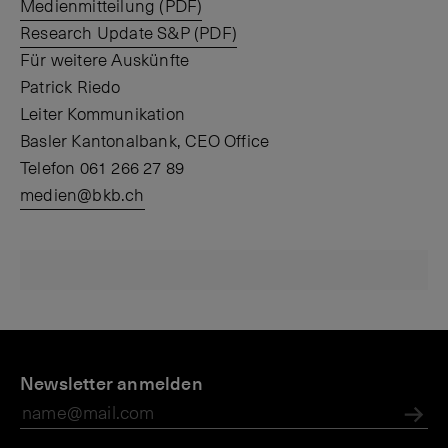
Medienmitteilung (PDF)
Research Update S&P (PDF)
Für weitere Auskünfte
Patrick Riedo
Leiter Kommunikation
Basler Kantonalbank, CEO Office
Telefon 061 266 27 89
medien@bkb.ch
D
M
M
B
i
Newsletter anmelden
e
e
a
e
di
di
s
B
e
e
l
Abs
K
n
n
e