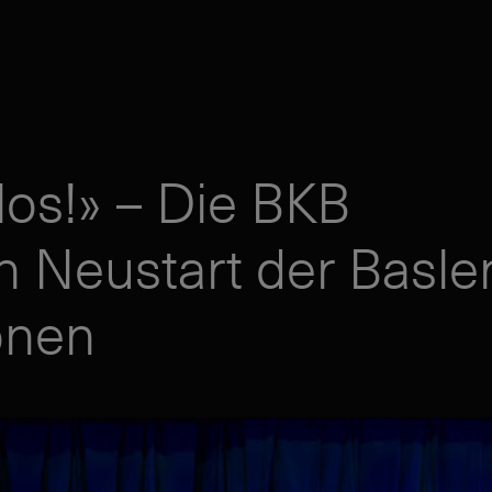
, los!» – Die BKB
n Neustart der Basle
ionen