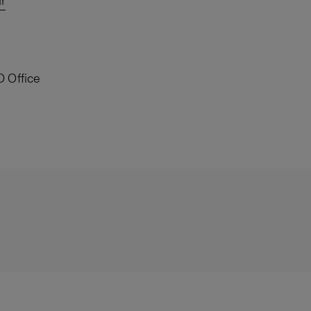
r
O Office