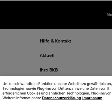
D
M
M
«
i
e
e
K
Ne
e
di
di
u
B
e
e
lt
K
n
n
u
B
m
r,
Hilfe & Kontakt
it
f
te
e
il
r
Aktuell
u
ti
n
g
g
,
Ihre BKB
e
l
n
o
Um die einwandfreie Funktion unserer Website zu gewährleisten,
s
Technologien sowie Plug-ins von Dritten, an welche Daten von Ih
!
erforderlichen Cookies und ähnlichen Technologien, Plug-ins 
Rechtliche Hinweise
»
Weitere Informationen:
Datenschutzerklärung
Impressum
–
Datenschutzerklärung
D
Impressum