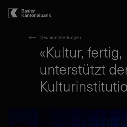
Hauptbereich
Inhalt
navigation
Suche
Medienmitteilungen
«Kultur, fertig
unterstützt de
Kulturinstitut